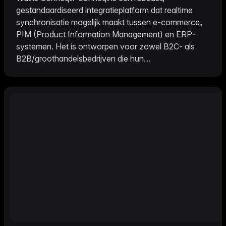
gestandaardiseerd integratieplatform dat realtime
synchronisatie mogelijk maakt tussen e-commerce,
PIM (Product Information Management) en ERP-
systemen. Het is ontworpen voor zowel B2C- als
B2B/groothandelsbedrijven die hun
verkoopprocessen willen automatiseren en
stroomlijnen. Kernfocus & Doelgroep Op maat
gemaakt voor bedrijven die hun bestel-, voorraad- en
prijsprocessen willen automatiseren. Ideaal voor
zowel direct-to-consumer verkoop (B2C) als
groothandel/B2B-activiteiten. Vooral geschikt voor
MKB-bedrijven die naadloze integratie nodig hebben
tussen hun webshops en backoffice-systemen.