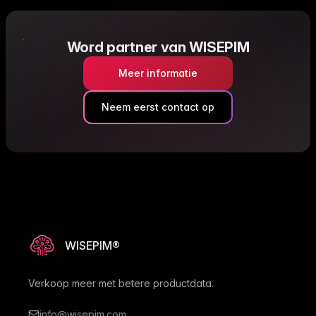
zetten. Werkt met open source technologieën en
koppelingen met ERP/voorraad systemen. Locatie en
structuur: gevestigd in Deventer, Nederland.
Word partner van WISEPIM
Meer informatie
Neem eerst contact op
WISEPIM®
Verkoop meer met betere productdata.
info@wisepim.com