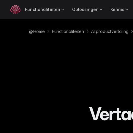
Functionaliteiten
Oplossingen
Kennis
Home
Functionaliteiten
AI productvertaling
OP ROL
LEER
POPULAI
Productverrijking
Produ
Blog
Voor Merken
Ind
Verrijk productdata razendsnel
Verkoo
Tips, updates en e-com
Houd je merkverhaal consistent op elk
Com
inzichten
met AI
kanaal
sch
Gidsen
Voor Retailers
Ele
Uitgebreide gidsen over
Beheer je catalogus sneller op elke
Com
catalogus- en productbe
schaal
ove
Tutorials
Voor Leveranciers
Au
Stap-voor-stap uitleg om
Verstuur productdata moeiteloos naar
Ged
meeste uit WISEPIM te ha
je retailpartners
een
Verta
Analy
Documentatie
Mo
Ontdek
BEDRIJFSMODEL
Handleidingen en naslagw
Per
WISEPIM
de pres
Voor B2B
Wo
Changelog
Beheer complexe productrelaties met