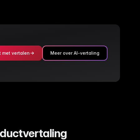
t met vertalen
Meer over AI-vertaling
oductvertaling