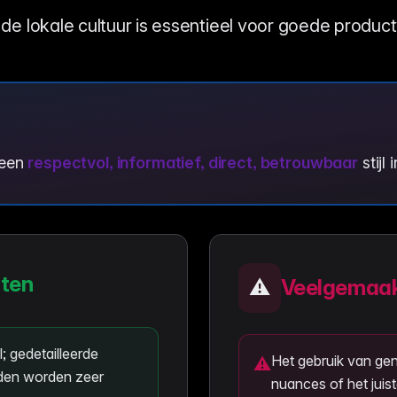
de lokale cultuur is essentieel voor goede produc
 een
respectvol, informatief, direct, betrouwbaar
stijl
nten
⚠️
Veelgemaak
 gedetailleerde
Het gebruik van gen
⚠
rden worden zeer
nuances of het juist