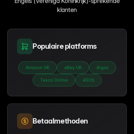
Engels (Verenigd Koninkrijk)-sprekende
klanten
Populaire platforms
Amazon UK
eBay UK
Argos
Tesco Online
ASOS
Betaalmethoden