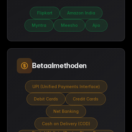
Flipkart
Amazon India
Myntra
Meesho
Ajio
Betaalmethoden
UPI (Unified Payments Interface)
Debit Cards
Credit Cards
Net Banking
Cash on Delivery (COD)