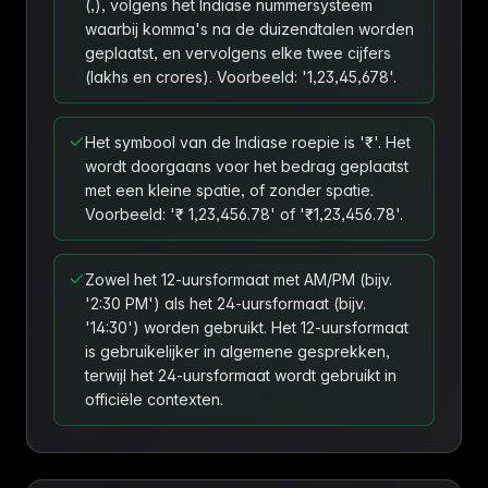
(,), volgens het Indiase nummersysteem
waarbij komma's na de duizendtalen worden
geplaatst, en vervolgens elke twee cijfers
(lakhs en crores). Voorbeeld: '1,23,45,678'.
Het symbool van de Indiase roepie is '₹'. Het
wordt doorgaans voor het bedrag geplaatst
met een kleine spatie, of zonder spatie.
Voorbeeld: '₹ 1,23,456.78' of '₹1,23,456.78'.
Zowel het 12-uursformaat met AM/PM (bijv.
'2:30 PM') als het 24-uursformaat (bijv.
'14:30') worden gebruikt. Het 12-uursformaat
is gebruikelijker in algemene gesprekken,
terwijl het 24-uursformaat wordt gebruikt in
officiële contexten.