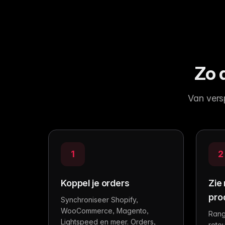
Zo 
Van versp
1
2
Koppel je orders
Zie
pro
Synchroniseer Shopify,
WooCommerce, Magento,
Rang
Lightspeed en meer. Orders,
reto