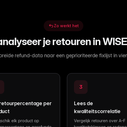
Zo werkt het
analyseer je retouren in WIS
reide refund-data naar een geprioriteerde fixlijst in vie
3
 retourpercentage per
Lees de
duct
kwaliteitscorrelatie
schik elk product op
Vergelijk retouren over A–F
urpercentage en gerefunde
kwaliteitsklassen en reden