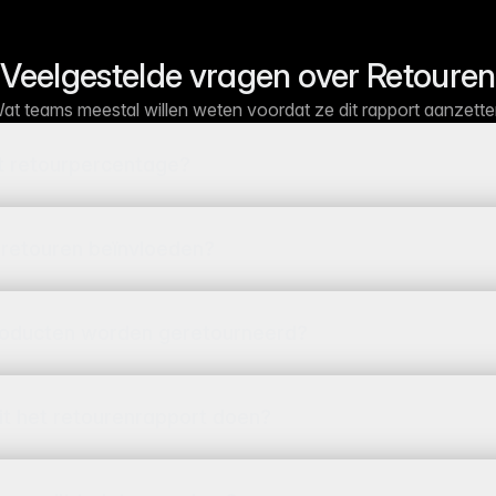
Veelgestelde vragen over Retouren
at teams meestal willen weten voordat ze dit rapport aanzette
 retourpercentage?
 retouren beïnvloeden?
roducten worden geretourneerd?
uit het retourenrapport doen?