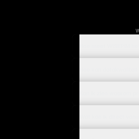
W
Hoe meet WISEPIM het
Hoe kan datakwaliteit
Kan ik zien waarom p
Wat kan ik direct van