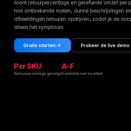
toont retourpercentage en gerefunde omzet per p
Lif
gemak
Bekijk wat er nieuw is
ins
hoe ontbrekende maten, dunne beschrijvingen e
Voor B2C
Gebouwd op data
afbeeldingen retouren opdrijven, zodat je de oor
Be
Geef shoppers een uitstekende
1.600+ databronnen achte
Elk 
productervaring
alleen het symptoom.
uitg
Meertalige E-commerce
Fo
Wereldwijde expansie in 93+ talen
Gratis starten
Probeer de live demo
Lab
voe
Per SKU
A–F
Retourpercentage gevolgd
Correlatie met kwaliteit