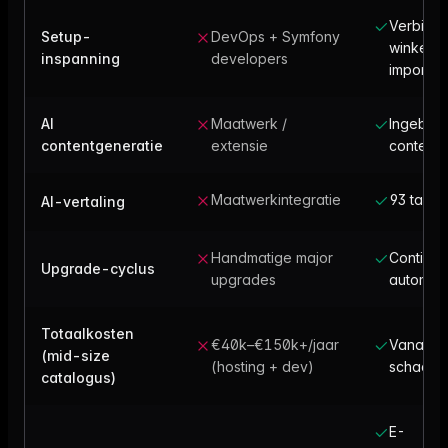
Verbind
Setup-
DevOps + Symfony
winkel,
inspanning
developers
importee
AI
Maatwerk /
Ingebou
contentgeneratie
extensie
contentt
Maatwerkintegratie
93 talen,
AI-vertaling
Handmatige major
Continu,
Upgrade-cyclus
upgrades
automati
Totaalkosten
€40k–€150k+/jaar
Vanaf gra
(mid-size
(hosting + dev)
schaalt 
catalogus)
E-