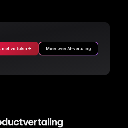
t met vertalen
Meer over AI-vertaling
oductvertaling