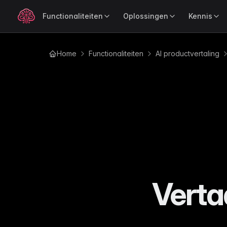
Functionaliteiten
Oplossingen
Kennis
Home
Functionaliteiten
AI productvertaling
OP ROL
LEER
POPULAI
Productverrijking
Produ
Blog
Voor Merken
Ind
Verrijk productdata razendsnel
Verkoo
Tips, updates en e-com
Houd je merkverhaal consistent op elk
Com
inzichten
met AI
kanaal
sch
Gidsen
Voor Retailers
Ele
Uitgebreide gidsen over
Beheer je catalogus sneller op elke
Com
catalogus- en productbe
schaal
ove
Tutorials
Voor Leveranciers
Au
Stap-voor-stap uitleg om
Verstuur productdata moeiteloos naar
Ged
meeste uit WISEPIM te ha
je retailpartners
een
Verta
Analy
Documentatie
Mo
Ontdek
BEDRIJFSMODEL
Handleidingen en naslagw
Per
WISEPIM
de pres
Voor B2B
Wo
Changelog
Beheer complexe productrelaties met