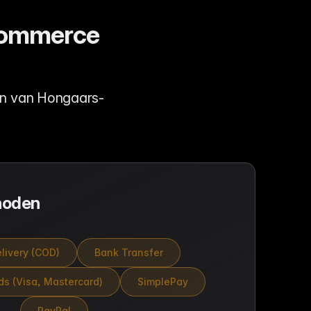
-commerce
en van Hongaars-
hoden
livery (COD)
Bank Transfer
ds (Visa, Mastercard)
SimplePay
PayPal