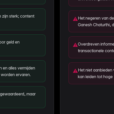
ijn sterk; content
Het negeren van de 
⚠
Ganesh Chaturthi, da
oor geld en
Overdreven informel
⚠
transactionele cont
n en alles vermijden
Het niet aanbieden 
⚠
n worden ervaren.
kan leiden tot hog
t gewaardeerd, maar