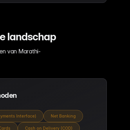
ce landschap
en van Marathi-
hoden
ayments Interface)
Net Banking
Cards
Cash on Delivery (COD)