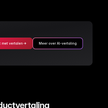
t met vertalen
Meer over AI-vertaling
ductvertaling