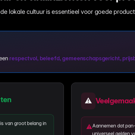
de lokale cultuur is essentieel voor goede produc
 een
respectvol, beleefd, gemeenschapsgericht, prij
nten
⚠️
Veelgemaak
s van groot belang in
Aannemen dat pan-In
⚠
universeel gelden 