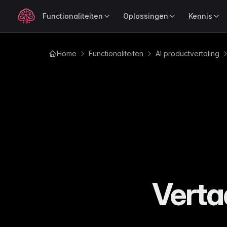
Functionaliteiten
Oplossingen
Kennis
Home
Functionaliteiten
AI productvertaling
OP ROL
LEER
POPULAI
Productverrijking
Produ
Blog
Voor Merken
Ind
Verrijk productdata razendsnel
Verkoo
Tips, updates en e-com
Houd je merkverhaal consistent op elk
Com
inzichten
met AI
kanaal
sch
Gidsen
Voor Retailers
Ele
Uitgebreide gidsen over
Beheer je catalogus sneller op elke
Com
catalogus- en productbe
schaal
ove
Tutorials
Voor Leveranciers
Au
Stap-voor-stap uitleg om
Verstuur productdata moeiteloos naar
Ged
meeste uit WISEPIM te ha
je retailpartners
een
Verta
Analy
Documentatie
Mo
Ontdek
BEDRIJFSMODEL
Handleidingen en naslagw
Per
WISEPIM
de pres
Voor B2B
Wo
Changelog
Beheer complexe productrelaties met