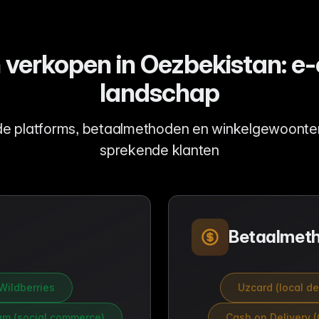
 verkopen in Oezbekistan: 
landschap
de platforms, betaalmethoden en winkelgewoont
sprekende klanten
Betaalmet
Wildberries
Uzcard (local de
am (social commerce)
Cash on Delivery 