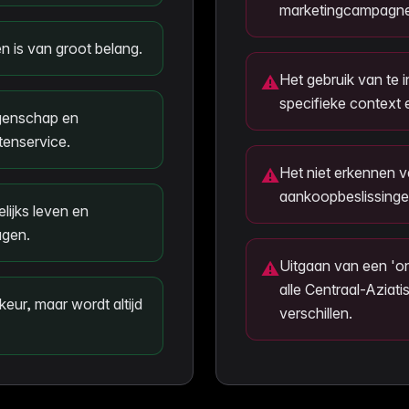
marketingcampagne
n is van groot belang.
Het gebruik van te i
⚠
specifieke context e
eigenschap en
tenservice.
Het niet erkennen va
⚠
aankoopbeslissingen
lijks leven en
agen.
Uitgaan van een 'one
⚠
alle Centraal-Azia
eur, maar wordt altijd
verschillen.