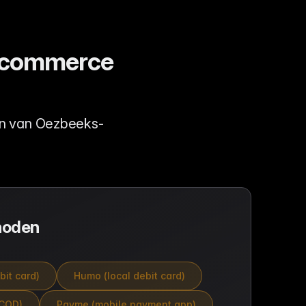
e-commerce
en van Oezbeeks-
hoden
bit card)
Humo (local debit card)
(COD)
Payme (mobile payment app)