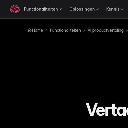
Functionaliteiten
Oplossingen
Kennis
Home
Functionaliteiten
AI productvertaling
OP ROL
LEER
POPULAI
Productverrijking
Produ
Blog
Voor Merken
Ind
Verrijk productdata razendsnel
Verkoo
Tips, updates en e-com
Houd je merkverhaal consistent op elk
Com
inzichten
met AI
kanaal
sch
Gidsen
Voor Retailers
Ele
Uitgebreide gidsen over
Beheer je catalogus sneller op elke
Com
catalogus- en productbe
schaal
ove
Tutorials
Voor Leveranciers
Au
Stap-voor-stap uitleg om
Verstuur productdata moeiteloos naar
Ged
meeste uit WISEPIM te ha
je retailpartners
een
Verta
Analy
Documentatie
Mo
Ontdek
BEDRIJFSMODEL
Handleidingen en naslagw
Per
WISEPIM
de pres
Voor B2B
Wo
Changelog
Beheer complexe productrelaties met