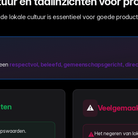
uur en taalinzichten voor pr
de lokale cultuur is essentieel voor goede produc
 een
respectvol, beleefd, gemeenschapsgericht, direc
nten
⚠️
Veelgemaak
apswaarden.
Het negeren van lok
⚠