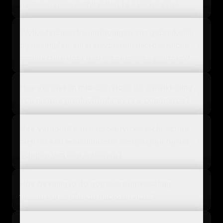
microservices architectuur te overwegen?
Welke technische uitdagingen zijn gebruikelijk
bij het implementeren van een microservices
architectuur voor een e-commerce platform?
Hoe versnellen microservices de ontwikkeling
van nieuwe productfeatures in e-commerce?
Hoe verhoudt een microservices architectuur
zich tot een monolithische architectuur bij het
schalen van een webshop?
Hoe beveilig je de gegevensuitwisseling
tussen verschillende microservices?