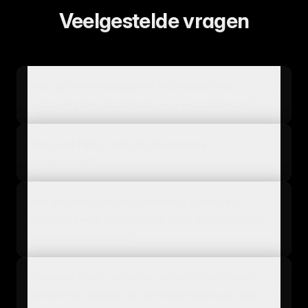
Veelgestelde vragen
Wat zijn de belangrijkste voordelen van
microservices architecture in e-commerce?
Hoe past PIM in een microservices
architecture?
Hoe waarborgen e-commerce bedrijven
datagegevensconsistentie over verschillende
microservices heen?
Wanneer is het optimale moment voor een e-
commerce bedrijf om een migratie naar een