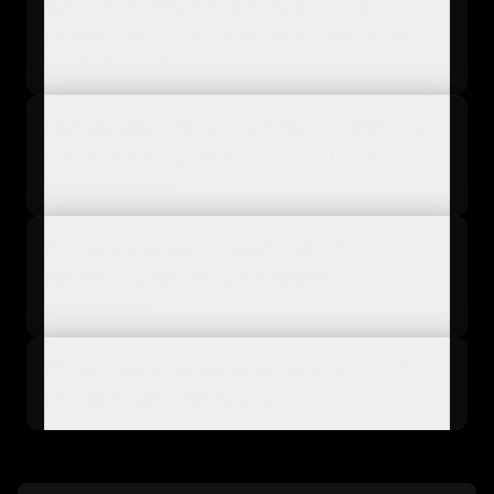
Welke technologieën worden het meest
gebruikt voor het bouwen van e-commerce
microservices?
Hoe voorkomt een microservices architectuur
dat een webshop volledig crasht tijdens
piekmomenten?
Wat zijn de verborgen kosten bij het
overstappen op een microservices
architectuur?
Welke rollen zijn essentieel binnen een team
dat met microservices werkt?