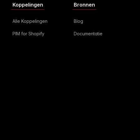
Koppelingen
Bronnen
Alle Koppelingen
Blog
PIM for Shopify
Documentatie
PIM for Magento
ROI calculator
PIM for WooCommerce
Gidsen
Lightspeed
Woordenboek
CCV Shop
Branche-inzichten
Amazon
Klantenpersonas
Bedrijf
Over ons
Prijzen