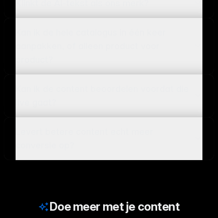
Klinkt de AI-tekst als ons merk?
Kan ik de hele catalogus in één keer
aanpakken, of alleen product voor
product?
Kan ik de content beoordelen voordat die
live gaat?
Levert betere content echt meer
conversie op?
Doe meer met je content