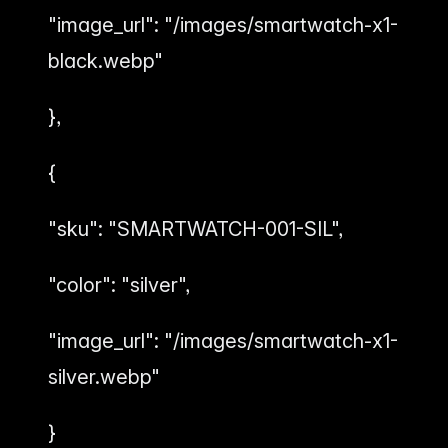
"image_url": "/images/smartwatch-x1-
black.webp"
},
{
"sku": "SMARTWATCH-001-SIL",
"color": "silver",
"image_url": "/images/smartwatch-x1-
silver.webp"
}