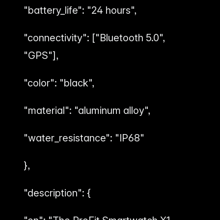
"battery_life": "24 hours",
"connectivity": ["Bluetooth 5.0",
"GPS"],
"color": "black",
"material": "aluminum alloy",
"water_resistance": "IP68"
},
"description": {