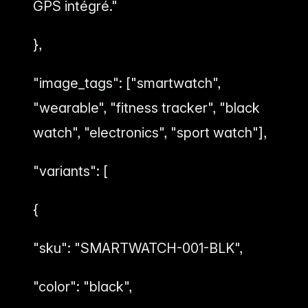
GPS intégré."
},
"image_tags": ["smartwatch",
"wearable", "fitness tracker", "black
watch", "electronics", "sport watch"],
"variants": [
{
"sku": "SMARTWATCH-001-BLK",
"color": "black",