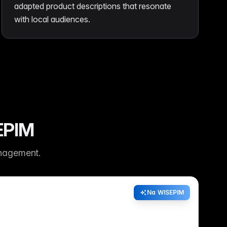
adapted product descriptions that resonate
with local audiences.
SEPIM
nagement.
Na WISEPIM
 voor de Weg | Ademende Mesh
e Zool | Uniseks EU 36-47