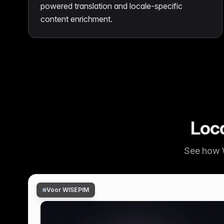
powered translation and locale-specific
content enrichment.
Loca
See how 
Voor WISEPIM
AI Verbeterd