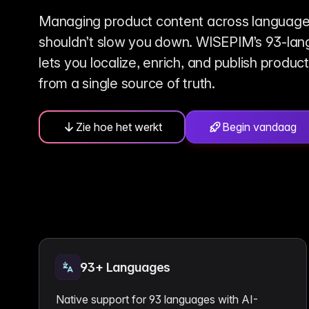
Lif
gemak
Bekijk wat er nieuw is
ins
Managing product content across languag
Voor B2C
Gebouwd op data
shouldn’t slow you down. WISEPIM’s 93-lan
Be
Geef shoppers een uitstekende
1.600+ databronnen achte
Elk 
lets you localize, enrich, and publish produ
productervaring
uitg
from a single source of truth.
Meertalige E-commerce
Fo
Wereldwijde expansie in 93+ talen
Lab
voe
Zie hoe het werkt
Begin vandaag
93+ Languages
Native support for 93 languages with AI-