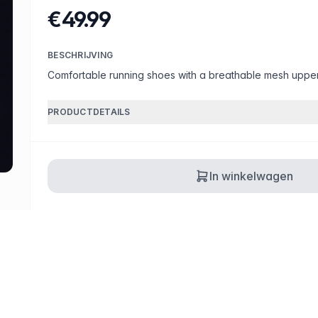
2,847
reviews
€49.99
€49.99
Gratis verzending
BESCHRIJVING
Comfortable running shoes with a breathable mesh upper
BESCHRIJVING
NL: Comfortabele hardloopschoenen met ee
PRODUCTDETAILS
EN: Comfortable running shoes with a breat
DE: Bequeme Laufschuhe mit atmungsaktive
FR: Chaussures de running confortables avec
In winkelwagen
ES: Zapatillas de running cómodas con parte 
PRODUCTDETAILS
undefined
30 dagen retour
Snelle levering
Geverif