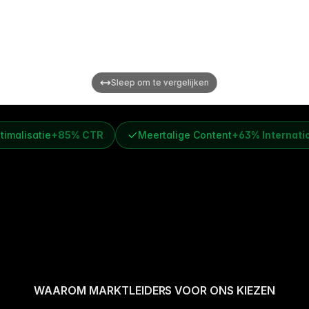
In wi
Sleep om te vergelijken
imalisatie
+85% CTR
Meertalige Content
+63% Internati
WAAROM MARKTLEIDERS VOOR ONS KIEZEN