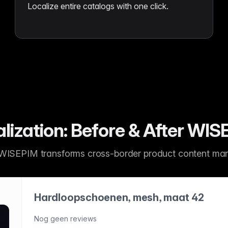
Localize entire catalogs with one click.
lization: Before & After WI
WISEPIM transforms cross-border product content ma
Hardloopschoenen, mesh, maat 42
Lichtgewicht Hardloopschoenen
Bovenkant | Responsieve Gedempt
Nog geen reviews