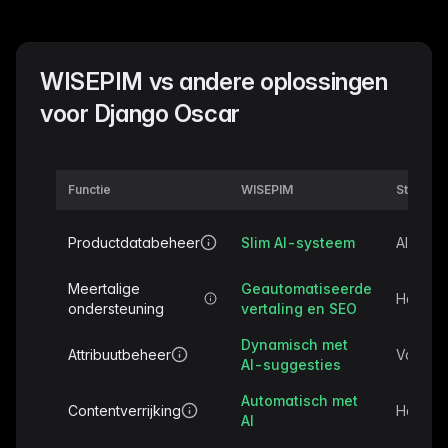
WISEPIM vs andere oplossingen
voor Django Oscar
Functie
WISEPIM
Standaa
Productdatabeheer
Slim AI-systeem
Alleen 
Meertalige
Geautomatiseerde
Handmat
ondersteuning
vertaling en SEO
Dynamisch met
Attribuutbeheer
Vaste a
AI-suggesties
Automatisch met
Contentverrijking
Handma
AI