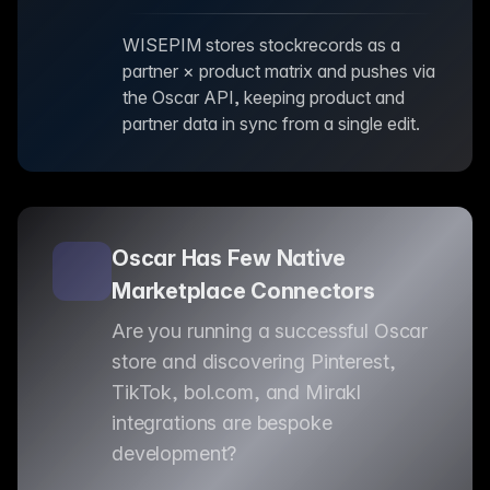
WISEPIM stores stockrecords as a
partner × product matrix and pushes via
the Oscar API, keeping product and
partner data in sync from a single edit.
Oscar Has Few Native
Marketplace Connectors
Are you running a successful Oscar
store and discovering Pinterest,
TikTok, bol.com, and Mirakl
integrations are bespoke
development?