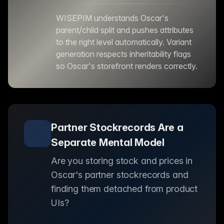
WISEPIM understands Oscar's
parent/child split and pushes attributes
to the right level automatically. Variant
generation respects inheritability flags
so Oscar's storefront renders correctly.
Partner Stockrecords Are a
Separate Mental Model
Are you storing stock and prices in
Oscar's partner stockrecords and
finding them detached from product
UIs?