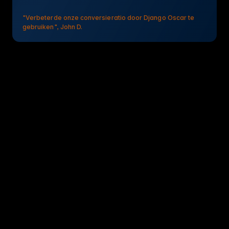
"Verbeterde onze conversieratio door Django Oscar te
gebruiken", John D.
Django Oscar PIM koppeling
Connect your django-oscar store to WISEPIM to import
products, edit them in one place, then push the name,
description, SKU, and price back to Oscar.
Snelle setup: 10-15 min
No-code koppeling
Persoonlijke ondersteuning