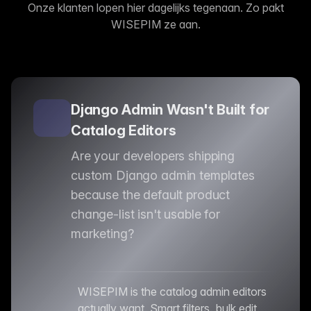
Onze klanten lopen hier dagelijks tegenaan. Zo pakt
WISEPIM ze aan.
Django Admin Wasn't Built for
Catalog Editors
Are your developers shipping
custom Django admin templates
because the default product
change-list isn't usable for
marketing?
WISEPIM is the catalog admin editors
actually want. Smart filters, bulk edit,