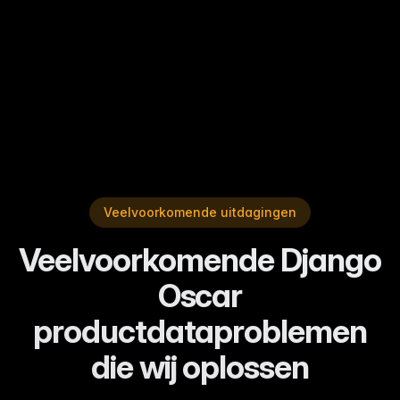
Oscar shop heeft ons productaanbod een
boost gegeven. We zien duidelijk betere
conversieratio's en merkbaar minder
retouren.
”
Sarah J.
—
Enterprise klant
Veelvoorkomende uitdagingen
Veelvoorkomende Django
Oscar
productdataproblemen
die wij oplossen