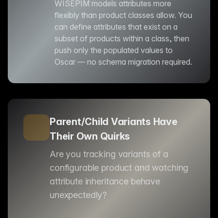
WISEPIM models attributes more
flexibly than product classes allow. You
can define attributes that exist on a
subset of products within a class, then
push only the populated values to
Oscar — no schema migration required.
Parent/Child Variants Have
Their Own Quirks
Are you tracking variants of a
configurable product and watching
attribute inheritance behave
unexpectedly?