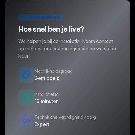
INTEGRATIEDETAILS
Hoe snel ben je live?
We helpen je bij de installatie. Neem contact
op met ons ondersteuningsteam en we staan
klaar.
Moeilijkheidsgraad
Gemiddeld
Installatietijd
15 minuten
Technische vaardigheid nodig
Expert