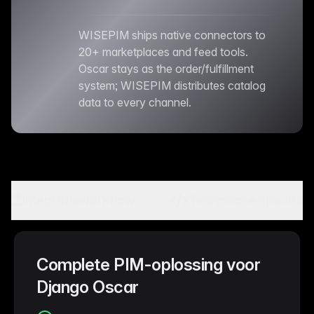
WISEPIM ships native connectors to
20+ marketplaces and feed tools.
Oscar stays as the order/fulfillment
system; WISEPIM distributes catalog
data to every channel.
Integratieworkflow
Technische specifica
Complete PIM-oplossing voor
Django Oscar