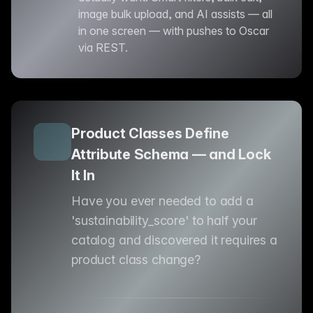
image bulk upload, and AI assists — all
in one screen — with pushes to Oscar
via REST.
Product Classes Define
Attribute Schema — and Lock
It In
Have you ever needed to add a
'sustainability_score' to half your
catalog and discovered it requires a
product class change?