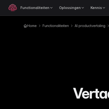
Functionaliteiten
Oplossingen
Kennis
Home
Functionaliteiten
AI productvertaling
OP ROL
LEER
POPULAI
Productverrijking
Produ
Blog
Voor Merken
Ind
Verrijk productdata razendsnel
Verkoo
Tips, updates en e-com
Houd je merkverhaal consistent op elk
Com
inzichten
met AI
kanaal
sch
Gidsen
Voor Retailers
Ele
Uitgebreide gidsen over
Beheer je catalogus sneller op elke
Com
catalogus- en productbe
schaal
ove
Tutorials
Voor Leveranciers
Au
Stap-voor-stap uitleg om
Verstuur productdata moeiteloos naar
Ged
meeste uit WISEPIM te ha
je retailpartners
een
Verta
Analy
Documentatie
Mo
Ontdek
BEDRIJFSMODEL
Handleidingen en naslagw
Per
WISEPIM
de pres
Voor B2B
Wo
Changelog
Beheer complexe productrelaties met