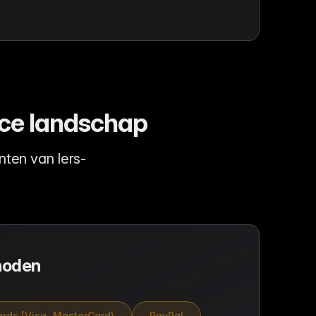
rce landschap
ten van Iers-
hoden
ards (Visa, MasterCard)
PayPal