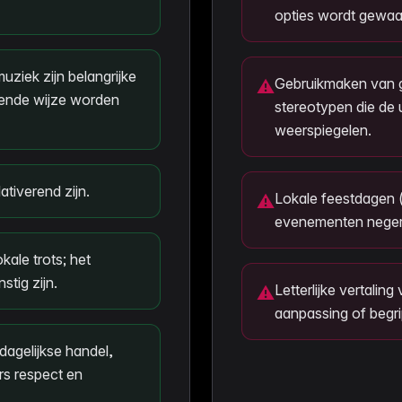
opties wordt gewaa
uziek zijn belangrijke
Gebruikmaken van ge
⚠
sende wijze worden
stereotypen die de u
weerspiegelen.
ativerend zijn.
Lokale feestdagen (b
⚠
evenementen neger
ale trots; het
stig zijn.
Letterlijke vertaling
⚠
aanpassing of begri
dagelijkse handel,
rs respect en