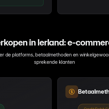
rkopen in Ierland: e-comme
er de platforms, betaalmethoden en winkelgewoon
sprekende klanten
Betaalmet
Credit/Debit C