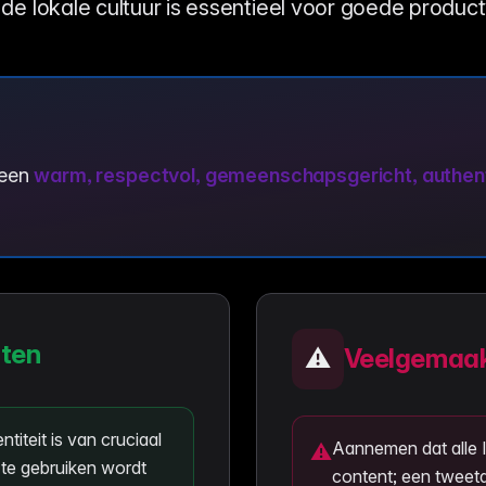
de lokale cultuur is essentieel voor goede produc
 een
warm, respectvol, gemeenschapsgericht, authenti
nten
⚠️
Veelgemaak
titeit is van cruciaal
Aannemen dat alle 
⚠
 te gebruiken wordt
content; een tweeta