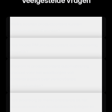
Veelgestelde vragen
Welke soorten productcontent kunnen
geautomatiseerd worden?
Hoe maakt PIM productcontent automatisering
mogelijk?
Waarom is productcontent automatisering
cruciaal voor het waarborgen van
contentkwaliteit over verschillende
verkoopkanalen?
Hoe waarborg je merkconsistentie bij het
automatiseren van productbeschrijvingen en