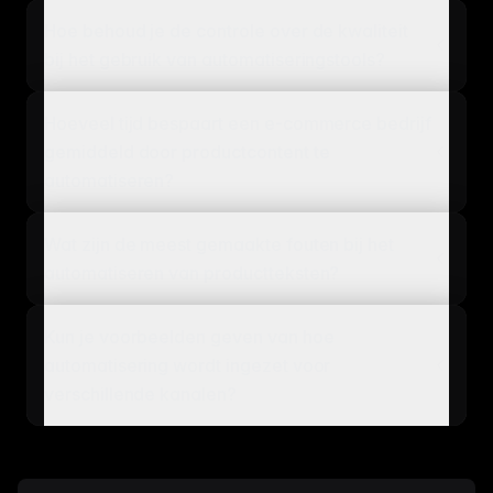
Hoe behoud je de controle over de kwaliteit
bij het gebruik van automatiseringstools?
Hoeveel tijd bespaart een e-commerce bedrijf
gemiddeld door productcontent te
automatiseren?
Wat zijn de meest gemaakte fouten bij het
automatiseren van productteksten?
Kun je voorbeelden geven van hoe
automatisering wordt ingezet voor
verschillende kanalen?