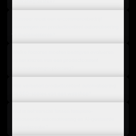
marketingteksten?
Wanneer moet een e-commercebedrijf
overwegen om productcontent automatisering
te implementeren?
Welke factoren moeten bedrijven evalueren
bij het kiezen van een productcontent
automatiseringsoplossing?
Hoe verbetert productcontent automatisering
de SEO-scores van een webshop?
Wat is het verschil tussen template-
gebaseerde automatisering en AI-gestuurde
contentcreatie?