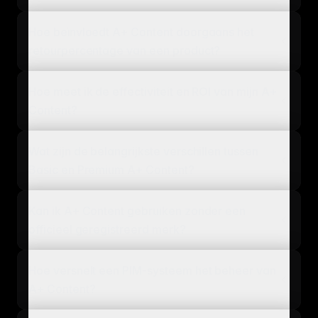
Hoe beïnvloedt A+ Content doorgaans het
retourpercentage van een product?
Hoe meet ik de effectiviteit en ROI van mijn A+
Content?
Wat zijn de belangrijkste verschillen tussen
Basic en Premium A+ Content?
Kan ik A+ Content gebruiken zonder een
officieel geregistreerd merk?
Hoe versnelt een PIM-systeem het beheer van
A+ Content?