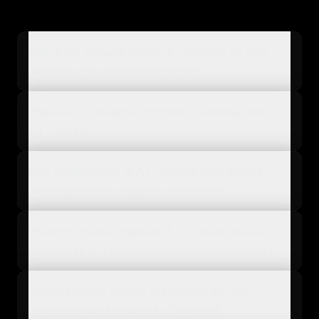
Wat is het verschil tussen A+ Content en een
standaard productbeschrijving?
Welke e-commerce platforms ondersteunen
A+ Content?
Hoe optimaliseer je A+ Content voor betere
vindbaarheid en hogere conversies?
Waarom zouden merken A+ Content moeten
prioriteren in hun productinformatiestrategie?
Welke soorten visuele elementen zijn het
meest effectief binnen A+ Content?