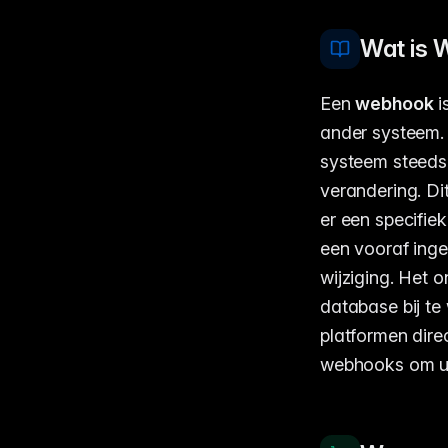
Wat is 
Een
webhook
i
ander systeem. 
systeem steeds v
verandering. Di
er een specifiek
een vooraf inge
wijziging. Het
database bij te
platformen dire
webhooks om uw