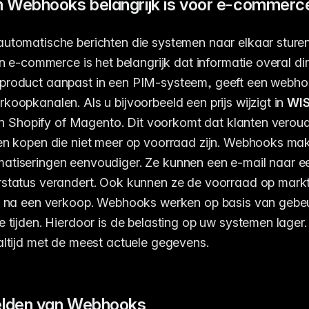
Webhooks belangrijk is voor e-commerc
automatische berichten die systemen naar elkaar sture
In e-commerce is het belangrijk dat informatie overal dire
product aanpast in een PIM-systeem, geeft een webho
koopkanalen. Als u bijvoorbeeld een prijs wijzigt in
WI
t in Shopify of Magento. Dit voorkomt dat klanten verou
ten kopen die niet meer op voorraad zijn. Webhooks ma
tiseringen eenvoudiger. Ze kunnen een e-mail naar ee
rstatus verandert. Ook kunnen ze de voorraad op mark
t na een verkoop. Webhooks werken op basis van gebeu
e tijden. Hierdoor is de belasting op uw systemen lager
altijd met de meest actuele gegevens.
lden van Webhooks