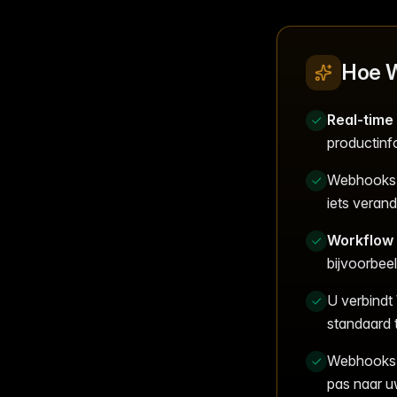
Hoe W
Real-time
productinf
Webhooks v
iets veran
Workflow 
bijvoorbee
U verbind
standaard 
Webhooks
pas naar uw