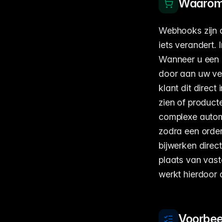
Waarom 
Webhooks zijn 
iets verandert. 
Wanneer u een 
door aan uw ver
klant dit direc
zien of produc
complexe automa
zodra een orde
bijwerken direc
plaats van vast
werkt hierdoor 
Voorbee