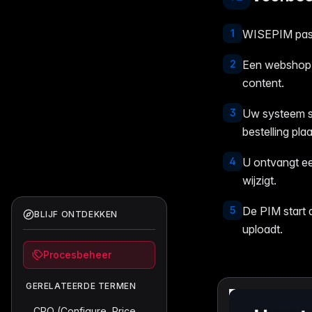
1
WISEPIM past
2
Een webshop v
content.
3
Uw systeem st
bestelling plaa
4
U ontvangt ee
wijzigt.
5
De PIM start 
BLIJF ONTDEKKEN
uploadt.
Procesbeheer
GERELATEERDE TERMEN
CPQ (Configure, Price, Quote) Integratie