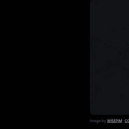
Lif
gemak
Bekijk wat er nieuw is
ins
Voor B2C
Gebouwd op data
Be
Geef shoppers een uitstekende
1.600+ databronnen achte
Elk 
productervaring
uitg
Meertalige E-commerce
Fo
Wereldwijde expansie in 93+ talen
Lab
voe
Image by
WISEPIM
·
CC