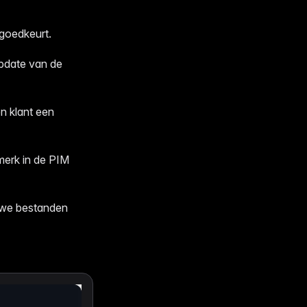
goedkeurt.
update van de
n klant een
merk in de PIM
euwe bestanden