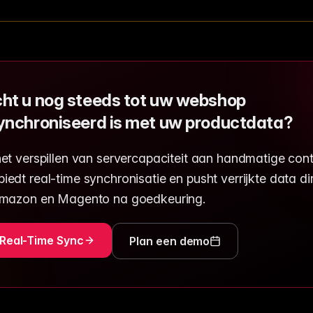
ht u nog steeds tot uw webshop
ynchroniseerd is met uw productdata?
et verspillen van servercapaciteit aan handmatige cont
edt real-time synchronisatie en pusht verrijkte data di
Amazon en Magento na goedkeuring.
Real-Time Sync
Plan een demo