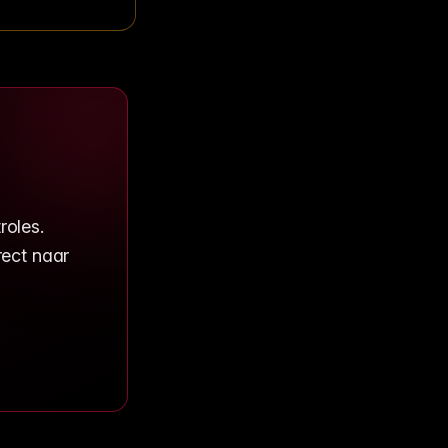
roles.
rect naar