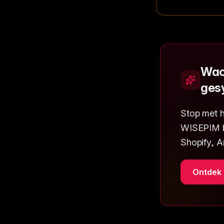
Wac
ges
Stop met h
WISEPIM bi
Shopify, 
Ontdek 