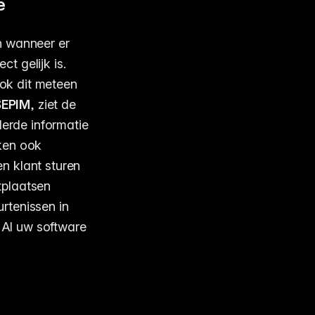
e
n wanneer er
ct gelijk is.
ok dit meteen
SEPIM
, ziet de
derde informatie
ken ook
n klant sturen
tplaatsen
rtenissen in
. Al uw software