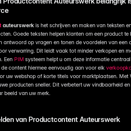
Productcontent Auteurswerk belangrijk is
rce
t
auteurswerk
is het schrijven en maken van teksten e
cten. Goede teksten helpen klanten om een product te b
 antwoord op vragen en tonen de voordelen van een ar
oor verwarring. Dit leidt vaak tot minder verkopen en m
n. Een
PIM
systeem helpt u om deze informatie centraal 
t de content hiermee eenvoudig aan voor elk
verkoopka
or uw webshop of korte titels voor marktplaatsen. Me
euwe producten sneller. Dit verbetert uw vindbaarheid en
r beeld van uw merk.
lden van Productcontent Auteurswerk