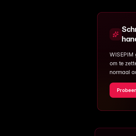
Schr
han
WISEPIM g
om te zett
normaal a
Probeer