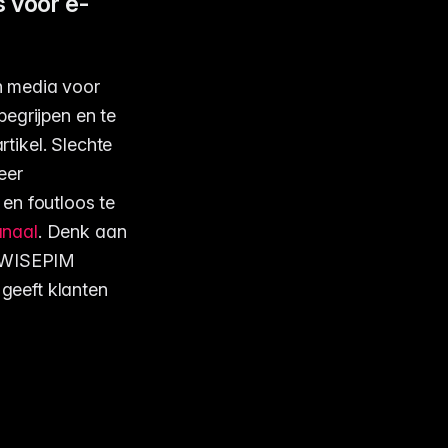
 voor e-
n media voor
egrijpen en te
tikel. Slechte
eer
en foutloos te
naal
. Denk aan
t WISEPIM
 geeft klanten