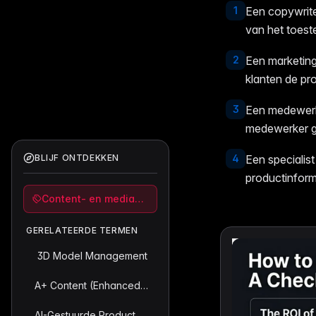
1
Een copywrite
van het toeste
2
Een marketing
klanten de pr
3
Een medewerk
medewerker g
BLIJF ONTDEKKEN
4
Een specialist
productinform
Content- en mediabeheer
GERELATEERDE TERMEN
3D Model Management
A+ Content (Enhanced Brand Content)
AI-Gestuurde Product Content Creatie