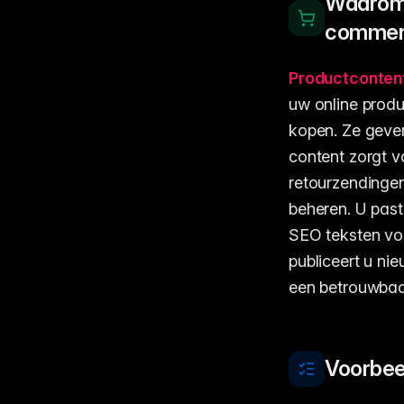
Waarom 
comme
Productconten
uw online produ
kopen. Ze geven
content zorgt v
retourzendinge
beheren. U pas
SEO teksten vo
publiceert u ni
een betrouwbaa
Voorbee