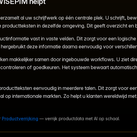
ISEPIM helpt
erzamelt al uw schrijfwerk op één centrale plek. U schrijft, bew
e productteksten in dezelfde omgeving. Dit geeft overzicht en b
uctinformatie vast in vaste velden. Dit zorgt voor een logische
 hergebruikt deze informatie daarna eenvoudig voor verschille
en makkelijker samen door ingebouwde workflows. U ziet dir
 controleren of goedkeuren. Het systeem bewaart automatisch 
productteksten eenvoudig in meerdere talen. Dit zorgt voor een 
aal op internationale markten. Zo helpt u klanten wereldwijd met 
r
Productverrijking
— verrijk productdata met AI op schaal.