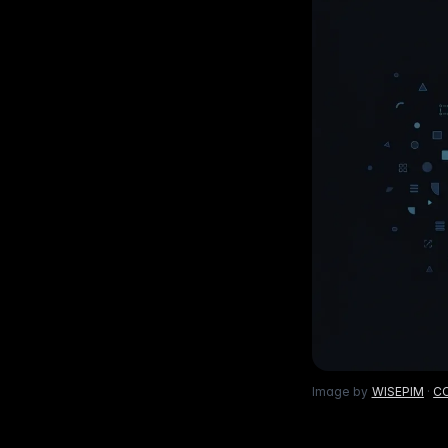
Lif
gemak
Bekijk wat er nieuw is
ins
Voor B2C
Gebouwd op data
Be
Geef shoppers een uitstekende
1.600+ databronnen achte
Elk 
productervaring
uitg
Meertalige E-commerce
Fo
Wereldwijde expansie in 93+ talen
Lab
voe
Image by
WISEPIM
·
CC