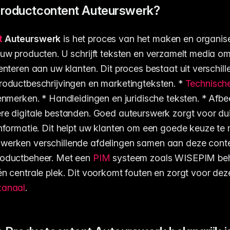
Productcontent Auteurswerk?
t
Auteurswerk
is het proces van het maken en organise
 uw producten. U schrijft teksten en verzamelt media o
senteren aan uw klanten. Dit proces bestaat uit verschil
roductbeschrijvingen en marketingteksten. *
Technische
kenmerken. * Handleidingen en juridische teksten. * Afbe
re digitale bestanden. Goed auteurswerk zorgt voor dui
informatie. Dit helpt uw klanten om een goede keuze te
werken verschillende afdelingen samen aan deze conte
roductbeheer. Met een
PIM
systeem zoals WISEPIM behe
én centrale plek. Dit voorkomt fouten en zorgt voor deze
kanaal
.