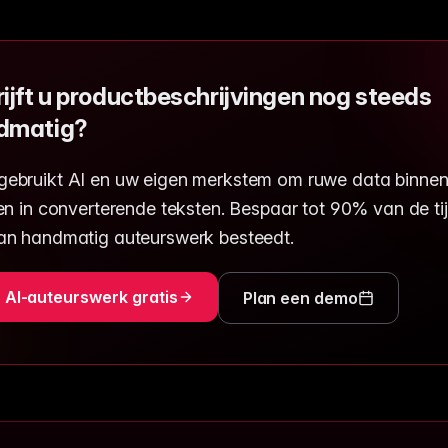
ijft u productbeschrijvingen nog steeds
dmatig?
ebruikt AI en uw eigen merkstem om ruwe data binne
en in converterende teksten. Bespaar tot 90% van de tij
an handmatig auteurswerk besteedt.
 AI-auteurswerk gratis
Plan een demo