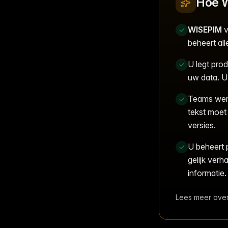
Hoe W
WISEPIM
v
beheert all
U legt prod
uw data. U
Teams werk
tekst moet
versies.
U beheert 
gelijk verh
informatie.
Lees meer ove