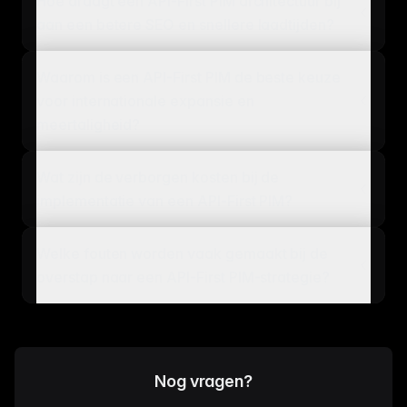
Hoe draagt een API-First PIM architectuur bij
aan een betere SEO en snellere laadtijden?
Waarom is een API-First PIM de beste keuze
voor internationale expansie en
meertaligheid?
Wat zijn de verborgen kosten bij de
implementatie van een API-First PIM?
Welke fouten worden vaak gemaakt bij de
overstap naar een API-First PIM-strategie?
Nog vragen?