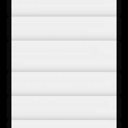
het bouwen van een flexibele e-commerce
tech stack?
Wat is het belangrijkste verschil tussen een
headless PIM en een API-First PIM?
Wanneer moet een e-commerce bedrijf
overwegen om te migreren naar een API-First
PIM?
Hoe kies je tussen een API-First PIM en een
traditioneel suite-gebaseerd PIM-systeem?
Is er een dedicated development team nodig
voor het beheer van een API-First PIM?