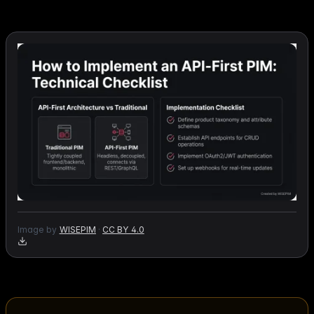
Image by
WISEPIM
·
CC BY 4.0