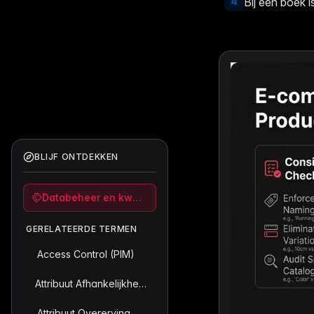
4
Bij een boek i
BLIJF ONTDEKKEN
Databeheer en kwaliteit
GERELATEERDE TERMEN
Access Control (PIM)
Attribuut Afhankelijkheidsbeheer
Attribuut Overerving