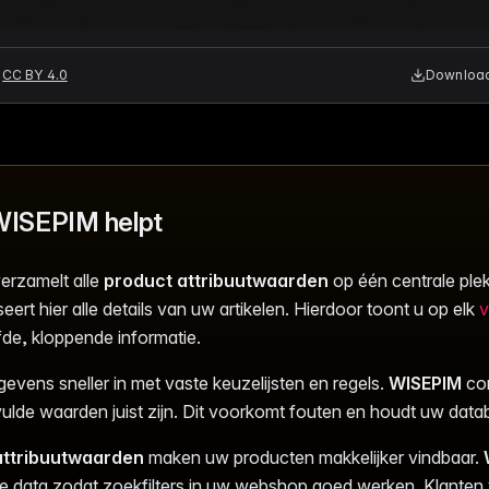
CC BY 4.0
Download 
ISEPIM helpt
erzamelt alle
product attribuutwaarden
op één centrale ple
eert hier alle details van uw artikelen. Hierdoor toont u op elk
v
lfde, kloppende informatie.
evens sneller in met vaste keuzelijsten en regels.
WISEPIM
con
vulde waarden juist zijn. Dit voorkomt fouten en houdt uw data
attribuutwaarden
maken uw producten makkelijker vindbaar.
e data zodat zoekfilters in uw webshop goed werken. Klanten