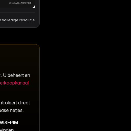
volledige resolutie
k. U beheert en
erkoopkanaal
troleert direct
base netjes.
WISEPIM
 vinden