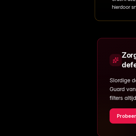
hierdoor sn
Zorg
defe
Slordige d
Guard van
filters alt
Probeer