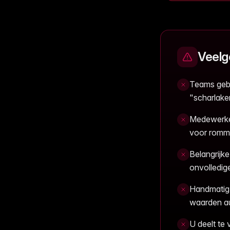
Veelg
Teams gebr
"scharlake
Medewerker
voor rommel
Belangrijk
onvolledig
Handmatig 
waarden au
U deelt te 