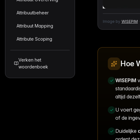
Attribuutbeheer
Image by
WISEPIM
·
Attribuut Mapping
Attribute Scoping
Verken het
Hoe W
woordenboek
WISEPIM
v
standaardis
altijd deze
U voert geg
of de inge
Duidelijke
ordent dez