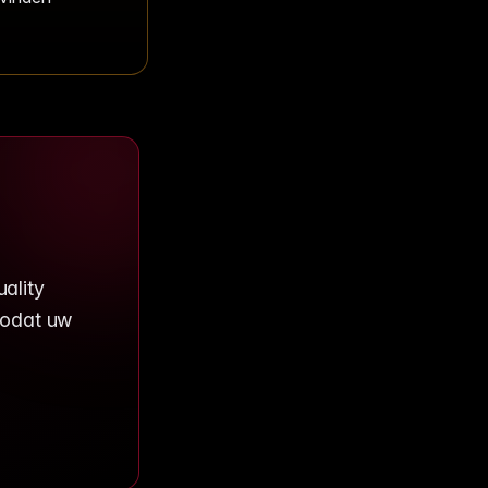
uality
zodat uw