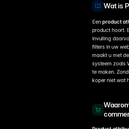
Wat is 
Een
product at
product hoort.
invulling daarv
filters in uw w
maakt u met d
systeem zoals 
te maken. Zonde
koper niet wat h
Waarom 
comme
Product attrib