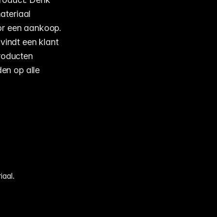
materiaal
or een aankoop.
vindt een klant
producten
en op alle
iaal.