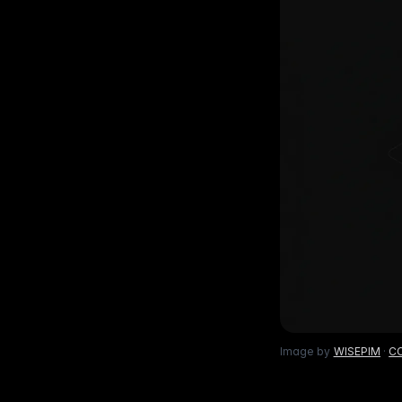
Lif
gemak
Bekijk wat er nieuw is
ins
Voor B2C
Gebouwd op data
Be
Geef shoppers een uitstekende
1.600+ databronnen achte
Elk 
productervaring
uitg
Meertalige E-commerce
Fo
Wereldwijde expansie in 93+ talen
Lab
voe
Image by
WISEPIM
·
CC