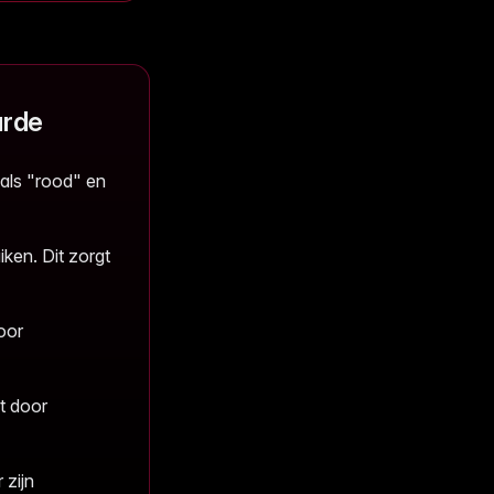
arde
oals "rood" en
iken. Dit zorgt
door
t door
 zijn