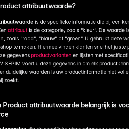
Product attribuutwaarde?
tribuutwaarde
is de specifieke informatie die bij een 
 Een
attribuut
is de categorie, zoals "kleur". De waarde is 
an, zoals "rood", "blauw" of "groen". U gebruikt deze 
ebshop te maken. Hiermee vinden klanten snel het juiste
eze gegevens
productvarianten
en lijsten met specificat
WISEPIM voert u deze gegevens in om elk productken
r duidelijke waarden is uw productinformatie niet volle
ij zoekt.
Product attribuutwaarde belangrijk is voo
rce
uutwaarden
zijn de specifieke eigenschappen van een 