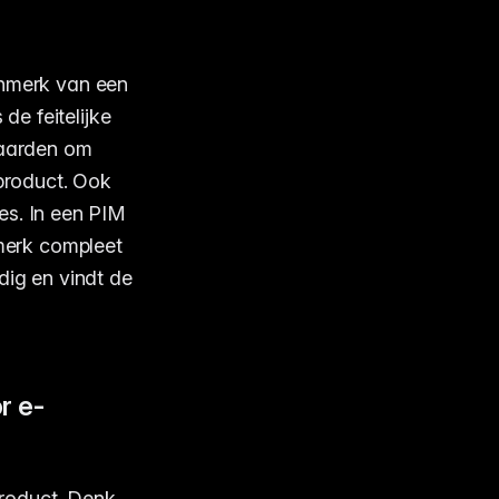
kenmerk van een
de feitelijke
waarden om
 product. Ook
ies. In een PIM
merk compleet
dig en vindt de
r e-
product. Denk