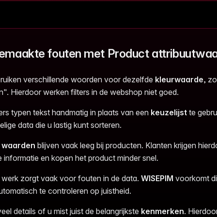
emaakte fouten met Product attribuutwa
uiken verschillende woorden voor dezelfde
kleurwaarde
, z
n". Hierdoor werken filters in de webshop niet goed.
s typen tekst handmatig in plaats van een
keuzelijst
te gebru
ige data die u lastig kunt sorteren.
e
waarden
blijven vaak leeg bij producten. Klanten krijgen hier
e informatie en kopen het product minder snel.
werk zorgt vaak voor fouten in de data.
WISEPIM
voorkomt di
tomatisch te controleren op juistheid.
veel details of u mist juist de belangrijkste
kenmerken
. Hierdoor