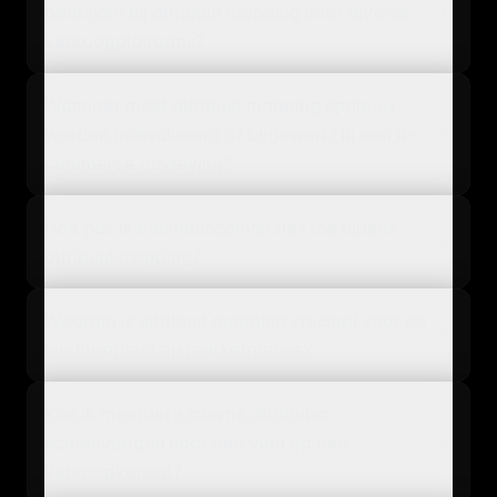
bedrijven bij attribuut mapping voor diverse
verkoopplatforms?
Wanneer moet attribuut mapping opnieuw
worden geëvalueerd of bijgewerkt in een e-
commerce omgeving?
Hoe pas ik eenheidsconversies toe tijdens
attribuut mapping?
Waarom is attribuut mapping cruciaal voor de
vindbaarheid op marketplaces?
Kan ik meerdere interne attributen
samenvoegen naar één veld op een
verkoopkanaal?