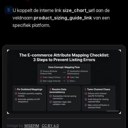
5
U koppelt de interne link
size_chart_url
aan de
veldnaam
product_sizing_guide_link
van een
specifiek platform.
Image by
WISEPIM
·
CC BY 4.0