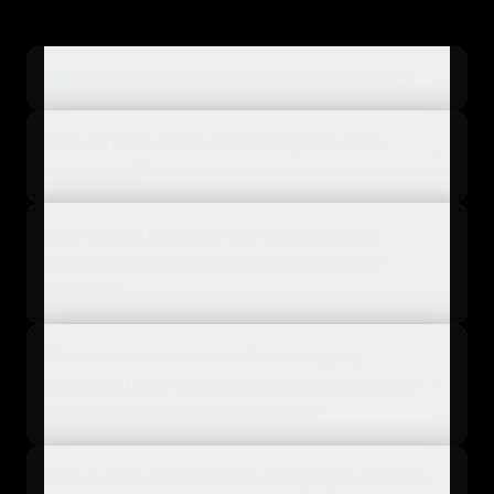
Wat is het hoofddoel van attribuut mapping?
Hoe verschilt attribuut mapping van data
enrichment?
Hoe kunnen bedrijven attribuut mapping
effectief implementeren binnen een PIM-
systeem?
Waarom is accurate attribuut mapping
essentieel voor consistente productdata over
meerdere e-commerce kanalen?
Welke veelvoorkomende uitdagingen ervaren