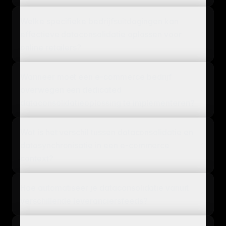
Welke specifieke bedrijfsuitdagingen kan
effectieve dataconsolidatie oplossen voor
online retailers?
Wanneer moet een e-commerce bedrijf
overwegen een dedicated
dataconsolidatieoplossing te implementeren?
Wat is het verschil tussen dataconsolidatie en
datasynchronisatie in een e-commerce
context?
Hoe automatiseer je dataconsolidatie vanuit
verschillende leveranciersfeeds?