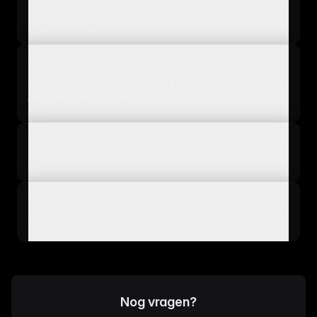
Waarom verlaagt dataconsolidatie de
operationele kosten binnen e-commerce?
Welke technieken zijn het meest effectief om
dubbele productgegevens te identificeren
tijdens consolidatie?
Hoe verbetert dataconsolidatie de
klantervaring op een webshop?
Wat zijn de grootste valkuilen bij het
consolideren van productdata?
Nog vragen?